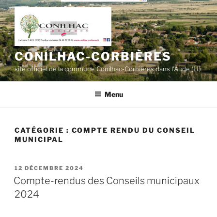
Aller
au
contenu
principal
CONILHAC-CORBIÈRES
site officiel de la commune Conilhac-Corbières dans l'Aude (11)
Menu
CATÉGORIE :
COMPTE RENDU DU CONSEIL
MUNICIPAL
PUBLIÉ
12 DÉCEMBRE 2024
LE
Compte-rendus des Conseils municipaux
2024