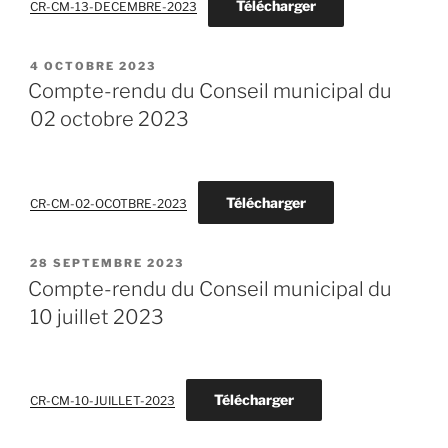
Télécharger
CR-CM-13-DECEMBRE-2023
PUBLIÉ
4 OCTOBRE 2023
LE
Compte-rendu du Conseil municipal du
02 octobre 2023
Télécharger
CR-CM-02-OCOTBRE-2023
PUBLIÉ
28 SEPTEMBRE 2023
LE
Compte-rendu du Conseil municipal du
10 juillet 2023
Télécharger
CR-CM-10-JUILLET-2023