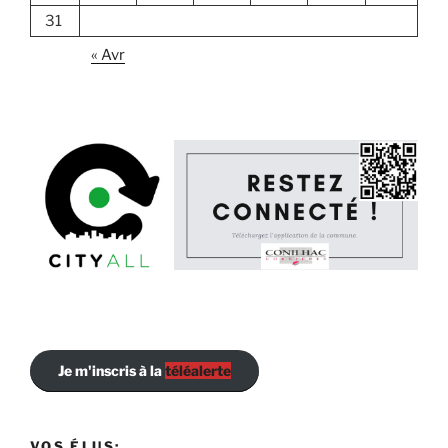
31
« Avr
Je m'inscris à la
téléalerte
VOS ÉLUS: