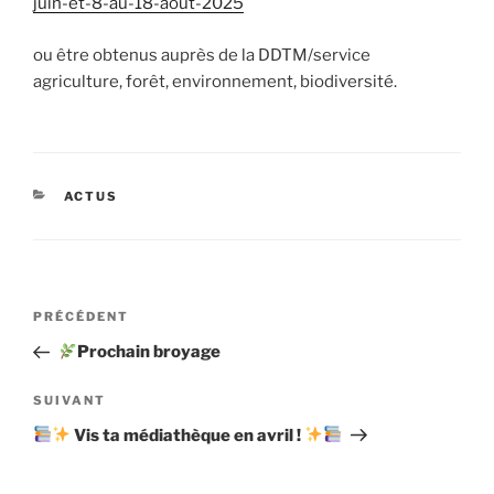
juin-et-8-au-18-aout-2025
ou être obtenus auprès de la DDTM/service
agriculture, forêt, environnement, biodiversité.
CATÉGORIES
ACTUS
Navigation
Article
PRÉCÉDENT
de
précédent
Prochain broyage
l’article
Article
SUIVANT
suivant
Vis ta médiathèque en avril !