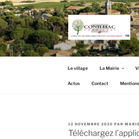
Aller
au
contenu
principal
Le village
La Mairie
V
Actus
Contact
Mentions
PUBLIÉ
12 NOVEMBRE 2020
PAR
MARI
LE
Téléchargez l’appli