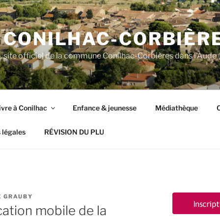
CONILHAC-CORBIÈR
site officiel de la commune Conilhac-Corbières dans l'Aude (
ivre à Conilhac
Enfance & jeunesse
Médiathèque
C
 légales
RÉVISION DU PLU
E GRAUBY
cation mobile de la