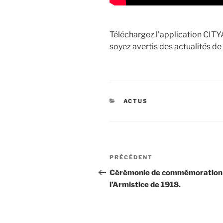
Téléchargez l’application CITY
soyez avertis des actualités d
CATÉGORIES
ACTUS
Navigation
Article
PRÉCÉDENT
de
précédent
Cérémonie de commémoration
l’Armistice de 1918.
l’article