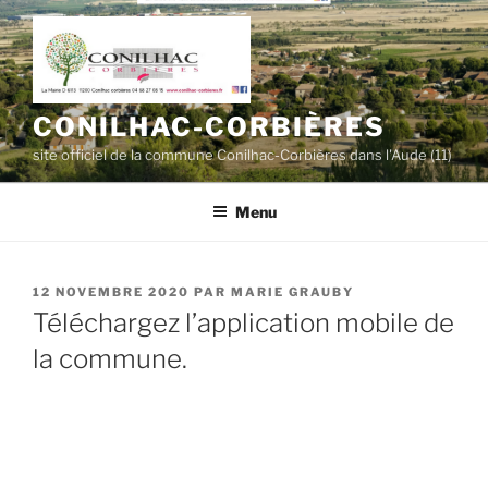
Aller
au
contenu
principal
CONILHAC-CORBIÈRES
site officiel de la commune Conilhac-Corbières dans l'Aude (11)
Menu
PUBLIÉ
12 NOVEMBRE 2020
PAR
MARIE GRAUBY
LE
Téléchargez l’application mobile de
la commune.