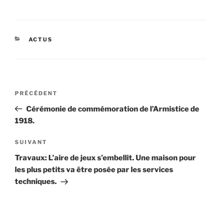
CATÉGORIES
ACTUS
Navigation
Article
PRÉCÉDENT
de
précédent
Cérémonie de commémoration de l’Armistice de
l’article
1918.
Article
SUIVANT
suivant
Travaux: L’aire de jeux s’embellit. Une maison pour
les plus petits va être posée par les services
techniques.