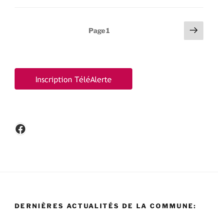
Pagination
Page
Page
1
suiv
des
publications
Facebook
DERNIÈRES ACTUALITÉS DE LA COMMUNE: