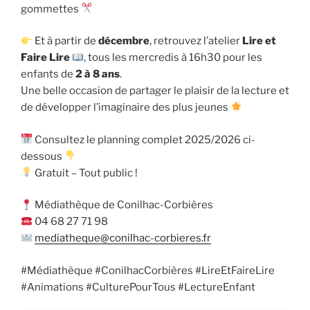
gommettes
Et à partir de
décembre
, retrouvez l’atelier
Lire et
Faire Lire
, tous les mercredis à 16h30 pour les
enfants de
2 à 8 ans
.
Une belle occasion de partager le plaisir de la lecture et
de développer l’imaginaire des plus jeunes
Consultez le planning complet 2025/2026 ci-
dessous
Gratuit – Tout public !
Médiathèque de Conilhac-Corbières
04 68 27 71 98
mediatheque@conilhac-corbieres.fr
#Médiathèque #ConilhacCorbières #LireEtFaireLire
#Animations #CulturePourTous #LectureEnfant