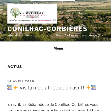
Aller
au
contenu
principal
CONILHAC-CORBIÈRES
site officiel de la commune Conilhac-Corbières dans l'Aude (11)
Menu
ACTUS
PUBLIÉ
14 AVRIL 2026
LE
Vis ta médiathèque en avril !
En avril, la médiathèque de Conilhac-Corbières vous
propose un programme riche, créatif et ouvert à tous !