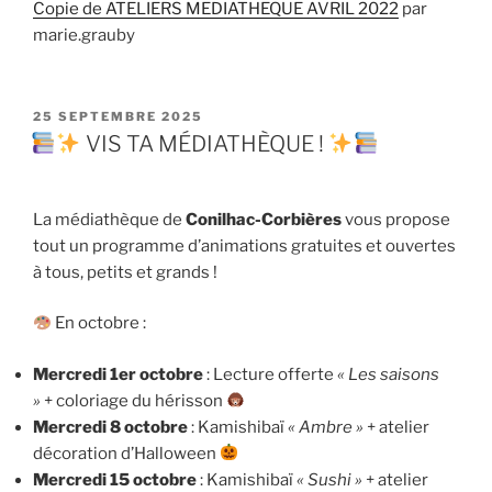
Copie de ATELIERS MEDIATHEQUE AVRIL 2022
par
marie.grauby
PUBLIÉ
25 SEPTEMBRE 2025
LE
VIS TA MÉDIATHÈQUE !
La médiathèque de
Conilhac-Corbières
vous propose
tout un programme d’animations gratuites et ouvertes
à tous, petits et grands !
En octobre :
Mercredi 1er octobre
: Lecture offerte
« Les saisons
»
+ coloriage du hérisson
Mercredi 8 octobre
: Kamishibaï
« Ambre »
+ atelier
décoration d’Halloween
Mercredi 15 octobre
: Kamishibaï
« Sushi »
+ atelier