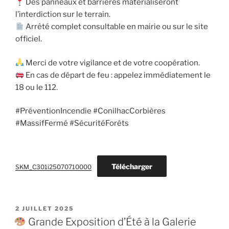
Des panneaux et barrières matérialiseront
l’interdiction sur le terrain.
Arrêté complet consultable en mairie ou sur le site
officiel.
Merci de votre vigilance et de votre coopération.
En cas de départ de feu : appelez immédiatement le
18 ou le 112.
#PréventionIncendie #ConilhacCorbières
#MassifFermé #SécuritéForêts
Télécharger
SKM_C301i25070710000
PUBLIÉ
2 JUILLET 2025
LE
Grande Exposition d’Été à la Galerie