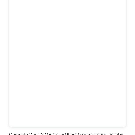
Copie de VIS TA MEDIATHQUE 2025
par marie.grauby