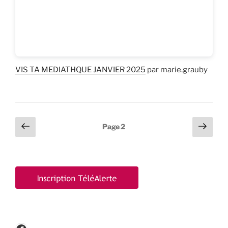
VIS TA MEDIATHQUE JANVIER 2025
par marie.grauby
Pagination
Page
Page
Page
2
précédente
suiv
des
publications