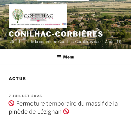
Aller
au
contenu
principal
CONILHAC-CORBIÈRES
site officiel de la commune Conilhac-Corbières dans l'Aude (11)
Menu
ACTUS
PUBLIÉ
7 JUILLET 2025
LE
Fermeture temporaire du massif de la
pinède de Lézignan