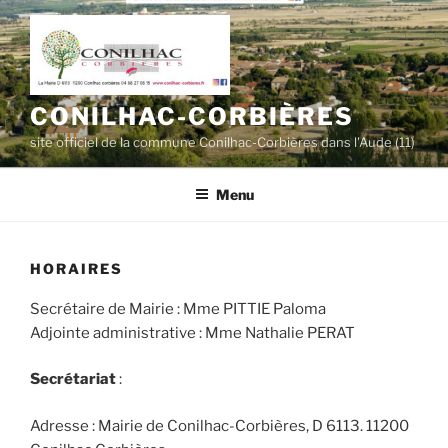
Aller
au
contenu
principal
CONILHAC-CORBIÈRES
site officiel de la commune Conilhac-Corbières dans l'Aude (11)
Menu
HORAIRES
Secrétaire de Mairie : Mme PITTIE Paloma
Adjointe administrative : Mme Nathalie PERAT
Secrétariat
:
Adresse : Mairie de Conilhac-Corbières, D 6113. 11200