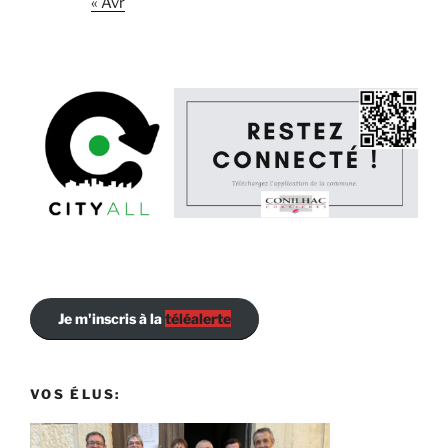
« Avr
Je m'inscris à la
téléalerte
VOS ÉLUS: