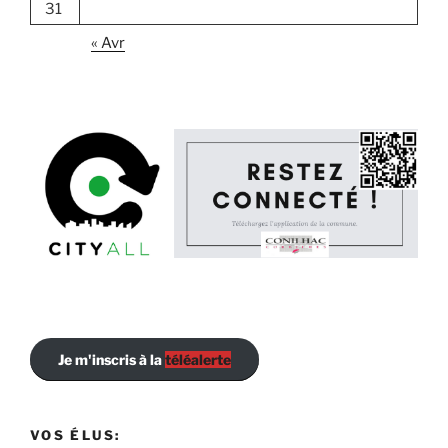
31
« Avr
Je m'inscris à la
téléalerte
VOS ÉLUS: