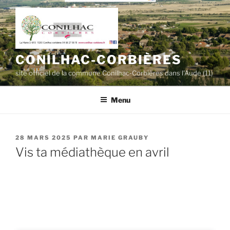
Aller
au
contenu
principal
CONILHAC-CORBIÈRES
site officiel de la commune Conilhac-Corbières dans l'Aude (11)
Menu
PUBLIÉ
28 MARS 2025
PAR
MARIE GRAUBY
LE
Vis ta médiathèque en avril