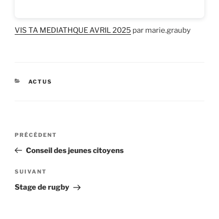
VIS TA MEDIATHQUE AVRIL 2025
par marie.grauby
CATÉGORIES
ACTUS
Navigation
Article
PRÉCÉDENT
de
précédent
Conseil des jeunes citoyens
l’article
Article
SUIVANT
suivant
Stage de rugby