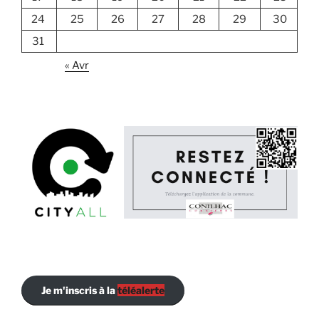
24
25
26
27
28
29
30
31
« Avr
Je m'inscris à la
téléalerte