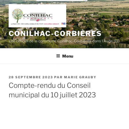
Aller
au
contenu
principal
CONILHAC-CORBIÈRES
site officiel de la commune Conilhac-Corbières dans l'Aude (11)
Menu
PUBLIÉ
28 SEPTEMBRE 2023
PAR
MARIE GRAUBY
LE
Compte-rendu du Conseil
municipal du 10 juillet 2023