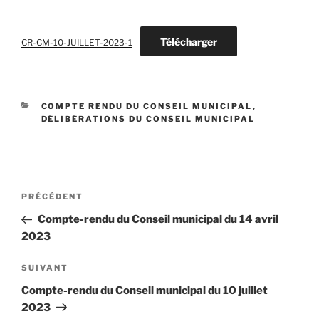
Télécharger
CR-CM-10-JUILLET-2023-1
CATÉGORIES
COMPTE RENDU DU CONSEIL MUNICIPAL
,
DÉLIBÉRATIONS DU CONSEIL MUNICIPAL
Navigation
Article
PRÉCÉDENT
de
précédent
Compte-rendu du Conseil municipal du 14 avril
l’article
2023
Article
SUIVANT
suivant
Compte-rendu du Conseil municipal du 10 juillet
2023