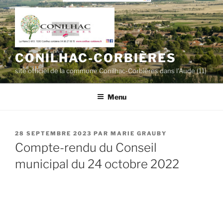
Aller
au
contenu
principal
CONILHAC-CORBIÈRES
site officiel de la commune Conilhac-Corbières dans l'Aude (11)
Menu
PUBLIÉ
28 SEPTEMBRE 2023
PAR
MARIE GRAUBY
LE
Compte-rendu du Conseil
municipal du 24 octobre 2022