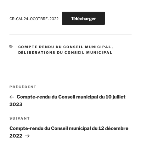
Télécharger
CR-CM-24-OCOTBRE-2022
CATÉGORIES
COMPTE RENDU DU CONSEIL MUNICIPAL
,
DÉLIBÉRATIONS DU CONSEIL MUNICIPAL
Navigation
Article
PRÉCÉDENT
de
précédent
Compte-rendu du Conseil municipal du 10 juillet
l’article
2023
Article
SUIVANT
suivant
Compte-rendu du Conseil municipal du 12 décembre
2022