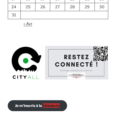
24
25
26
27
28
29
30
31
« Avr
Je m'inscris à la
téléalerte