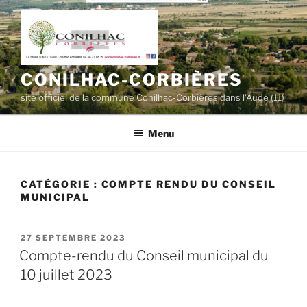
Aller
au
contenu
principal
CONILHAC-CORBIÈRES
site officiel de la commune Conilhac-Corbières dans l'Aude (11)
Menu
CATÉGORIE :
COMPTE RENDU DU CONSEIL
MUNICIPAL
PUBLIÉ
27 SEPTEMBRE 2023
LE
Compte-rendu du Conseil municipal du
10 juillet 2023