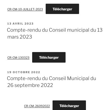
Télécharger
CR-CM-10-JUILLET-2023
PUBLIÉ
13 AVRIL 2023
LE
Compte-rendu du Conseil municipal du 13
mars 2023
Télécharger
CR-CM-130323
PUBLIÉ
19 OCTOBRE 2022
LE
Compte-rendu du Conseil Municipal du
26 septembre 2022
Télécharger
CR-CM-26092022