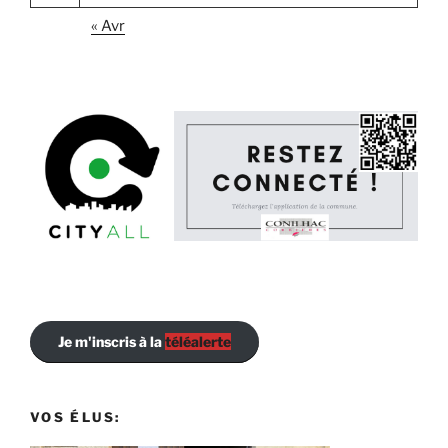
« Avr
Je m'inscris à la
téléalerte
VOS ÉLUS: