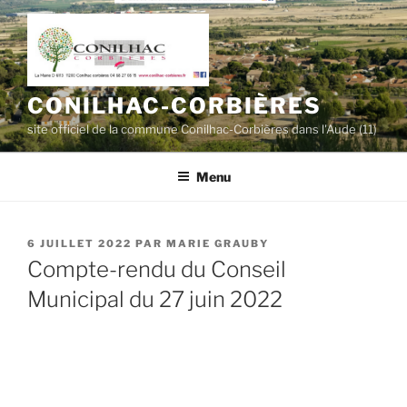
Aller
au
contenu
principal
CONILHAC-CORBIÈRES
site officiel de la commune Conilhac-Corbières dans l'Aude (11)
Menu
PUBLIÉ
6 JUILLET 2022
PAR
MARIE GRAUBY
LE
Compte-rendu du Conseil
Municipal du 27 juin 2022