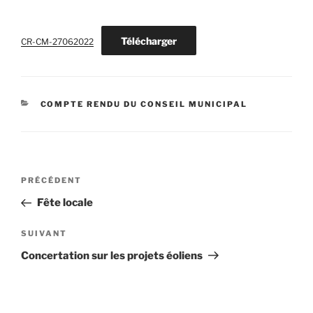
Télécharger
CR-CM-27062022
CATÉGORIES
COMPTE RENDU DU CONSEIL MUNICIPAL
Navigation
Article
PRÉCÉDENT
de
précédent
Fête locale
l’article
Article
SUIVANT
suivant
Concertation sur les projets éoliens