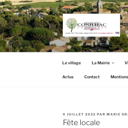
Aller
au
contenu
principal
Le village
La Mairie
V
Actus
Contact
Mentions
PUBLIÉ
6 JUILLET 2022
PAR
MARIE G
LE
Fête locale