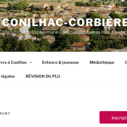
CONILHAC-CORBIÈR
site officiel de la commune Conilhac-Corbières dans l'Aude (
ivre à Conilhac
Enfance & jeunesse
Médiathèque
C
 légales
RÉVISION DU PLU
RAUBY