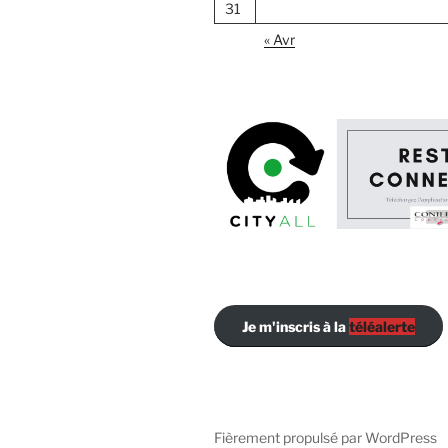
31
« Avr
Je m'inscris à la
téléalerte
Fièrement propulsé par WordPress