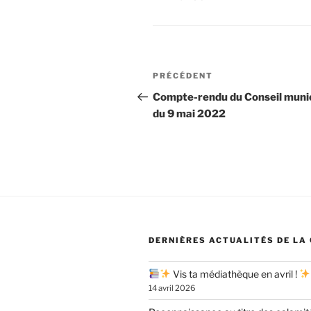
Navigation
Article
PRÉCÉDENT
de
précédent
Compte-rendu du Conseil munic
du 9 mai 2022
l’article
DERNIÈRES ACTUALITÉS DE LA
Vis ta médiathèque en avril !
14 avril 2026