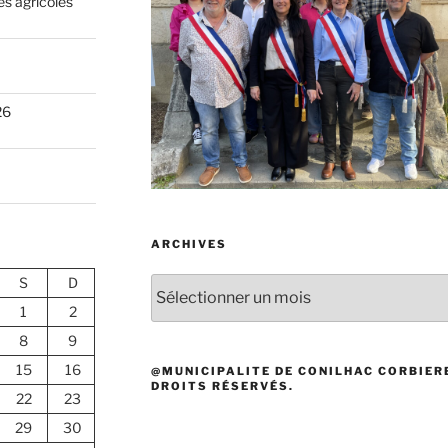
és agricoles
26
ARCHIVES
S
D
Archives
1
2
8
9
15
16
@MUNICIPALITE DE CONILHAC CORBIERE
DROITS RÉSERVÉS.
22
23
29
30