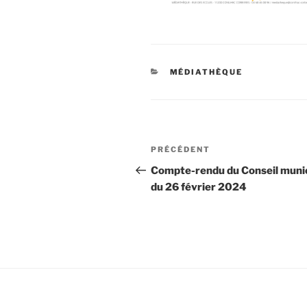
CATÉGORIES
MÉDIATHÈQUE
Navigation
Article
PRÉCÉDENT
de
précédent
Compte-rendu du Conseil munic
du 26 février 2024
l’article