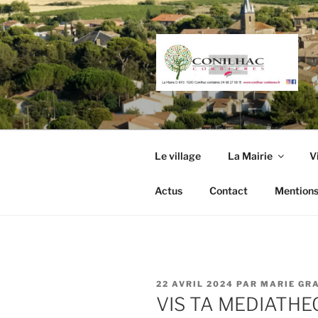
Aller
au
contenu
principal
Le village
La Mairie
V
Actus
Contact
Mentions
PUBLIÉ
22 AVRIL 2024
PAR
MARIE GR
LE
VIS TA MEDIATHEQ