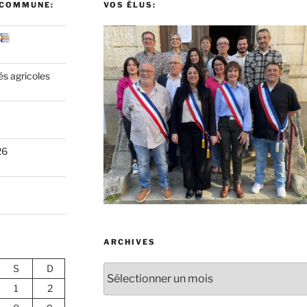
 COMMUNE:
VOS ÉLUS:
és agricoles
26
ARCHIVES
S
D
Archives
1
2