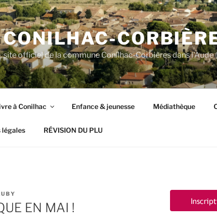
CONILHAC-CORBIÈR
site officiel de la commune Conilhac-Corbières dans l'Aude (
ivre à Conilhac
Enfance & jeunesse
Médiathèque
C
 légales
RÉVISION DU PLU
AUBY
UE EN MAI !