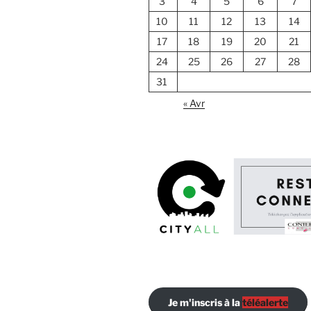
3
4
5
6
7
10
11
12
13
14
17
18
19
20
21
24
25
26
27
28
31
« Avr
Je m'inscris à la
téléalerte