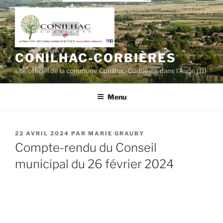
Aller
au
contenu
principal
CONILHAC-CORBIÈRES
site officiel de la commune Conilhac-Corbières dans l'Aude (11)
Menu
PUBLIÉ
22 AVRIL 2024
PAR
MARIE GRAUBY
LE
Compte-rendu du Conseil
municipal du 26 février 2024