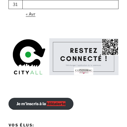
31
« Avr
Je m'inscris à la
téléalerte
VOS ÉLUS: