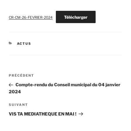
Télécharger
CR-CM-26-FEVRIER-2024
CATÉGORIES
ACTUS
Navigation
Article
PRÉCÉDENT
de
précédent
Compte-rendu du Conseil municipal du 04 janvier
l’article
2024
Article
SUIVANT
suivant
VIS TA MEDIATHEQUE EN MAI !