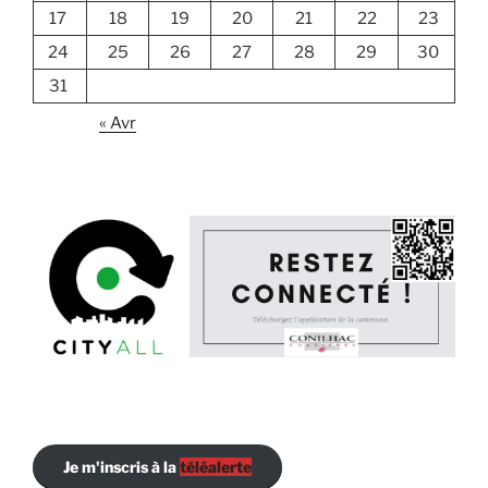
17
18
19
20
21
22
23
24
25
26
27
28
29
30
31
« Avr
Je m'inscris à la
téléalerte