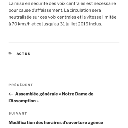
La mise en sécurité des voix centrales est nécessaire
pour cause d’affaissement. La circulation sera
neutralisée sur ces voix centrales et la vitesse limitée
à 70 kms/h et ce jusqu’au 31 juillet 2016 inclus.
CATÉGORIES
ACTUS
Navigation
Article
PRÉCÉDENT
de
précédent
Assemblée générale « Notre Dame de
l’article
l’Assomption »
Article
SUIVANT
suivant
Modification des horaires d’ouverture agence