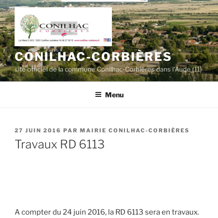
Aller
au
contenu
principal
CONILHAC-CORBIÈRES
site officiel de la commune Conilhac-Corbières dans l'Aude (11)
Menu
PUBLIÉ
27 JUIN 2016
PAR
MAIRIE CONILHAC-CORBIÈRES
LE
Travaux RD 6113
A compter du 24 juin 2016, la RD 6113 sera en travaux.