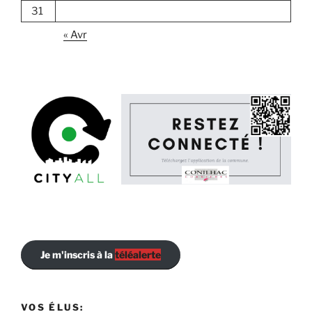
31
« Avr
Je m'inscris à la
téléalerte
VOS ÉLUS: