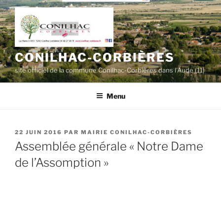
Aller
au
contenu
principal
CONILHAC-CORBIÈRES
site officiel de la commune Conilhac-Corbières dans l'Aude (11)
Menu
PUBLIÉ
22 JUIN 2016
PAR
MAIRIE CONILHAC-CORBIÈRES
LE
Assemblée générale « Notre Dame
de l’Assomption »