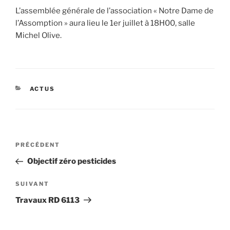
L’assemblée générale de l’association « Notre Dame de
l’Assomption » aura lieu le 1er juillet à 18H00, salle
Michel Olive.
CATÉGORIES
ACTUS
Navigation
Article
PRÉCÉDENT
de
précédent
Objectif zéro pesticides
l’article
Article
SUIVANT
suivant
Travaux RD 6113