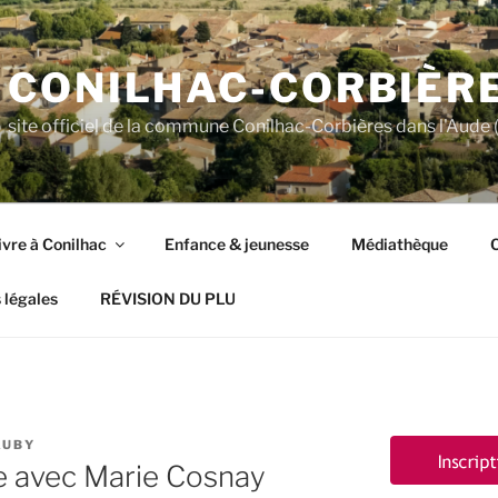
CONILHAC-CORBIÈR
site officiel de la commune Conilhac-Corbières dans l'Aude (
ivre à Conilhac
Enfance & jeunesse
Médiathèque
C
 légales
RÉVISION DU PLU
AUBY
re avec Marie Cosnay