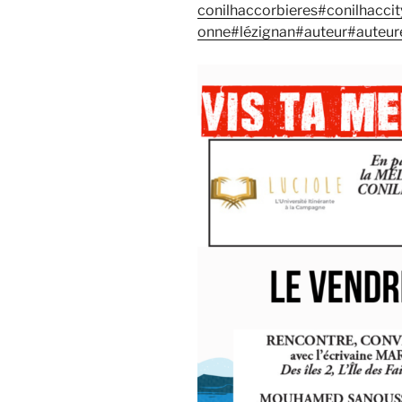
conilhaccorbieres
#conilhaccit
onne
#lézignan
#auteur
#auteur