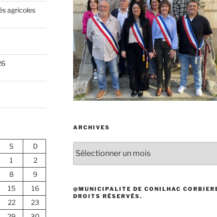
és agricoles
26
ARCHIVES
S
D
Archives
1
2
8
9
15
16
@MUNICIPALITE DE CONILHAC CORBIERE
DROITS RÉSERVÉS.
22
23
29
30