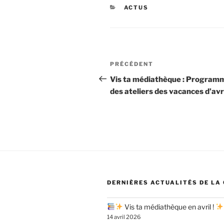
CATÉGORIES
ACTUS
Navigation
Article
PRÉCÉDENT
de
précédent
Vis ta médiathèque : Program
des ateliers des vacances d’avr
l’article
DERNIÈRES ACTUALITÉS DE LA
Vis ta médiathèque en avril !
14 avril 2026