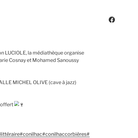
Faceboo
ion LUCIOLE, la médiathèque organise
 Marie Cosnay et Mohamed Sanoussy
SALLE MICHEL OLIVE (cave à jazz)
 offert
ittéraire
#conilhac
#conilhaccorbières
#