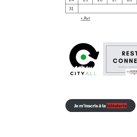
31
« Avr
Je m'inscris à la
téléalerte