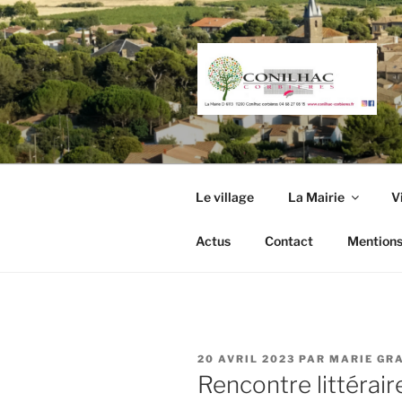
Aller
au
contenu
principal
Le village
La Mairie
V
Actus
Contact
Mentions
PUBLIÉ
20 AVRIL 2023
PAR
MARIE GR
LE
Rencontre littérai