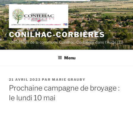
Aller
au
contenu
principal
CONILHAC-CORBIÈRES
site officiel de la commune Conilhac-Corbières dans l'Aude (11)
Menu
PUBLIÉ
21 AVRIL 2023
PAR
MARIE GRAUBY
LE
Prochaine campagne de broyage :
le lundi 10 mai