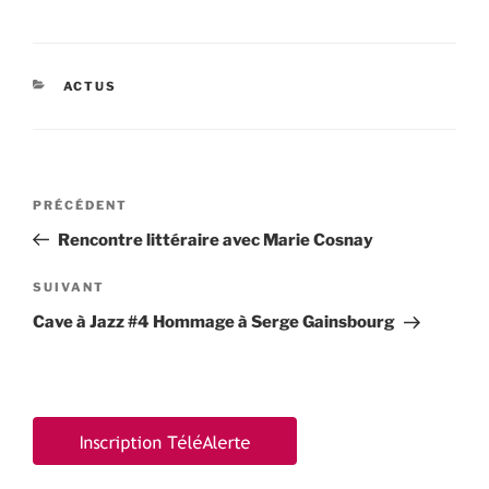
CATÉGORIES
ACTUS
Navigation
Article
PRÉCÉDENT
de
précédent
Rencontre littéraire avec Marie Cosnay
l’article
Article
SUIVANT
suivant
Cave à Jazz #4 Hommage à Serge Gainsbourg