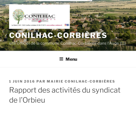
Aller
au
contenu
principal
CONILHAC-CORBIÈRES
site officiel de la commune Conilhac-Corbières dans l'Aude (11)
Menu
PUBLIÉ
1 JUIN 2016
PAR
MAIRIE CONILHAC-CORBIÈRES
LE
Rapport des activités du syndicat
de l’Orbieu