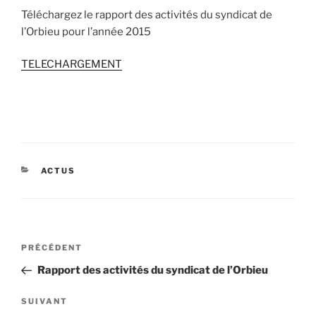
Téléchargez le rapport des activités du syndicat de
l’Orbieu pour l’année 2015
TELECHARGEMENT
CATÉGORIES
ACTUS
Navigation
Article
PRÉCÉDENT
de
précédent
Rapport des activités du syndicat de l’Orbieu
l’article
Article
SUIVANT