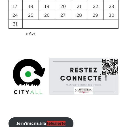
17
18
19
20
21
22
23
24
25
26
27
28
29
30
31
« Avr
Je m'inscris à la
téléalerte