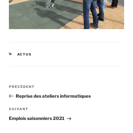
CATÉGORIES
ACTUS
Navigation
Article
PRÉCÉDENT
de
précédent
Reprise des ateliers informatiques
l’article
Article
SUIVANT
suivant
Emplois saisonniers 2021