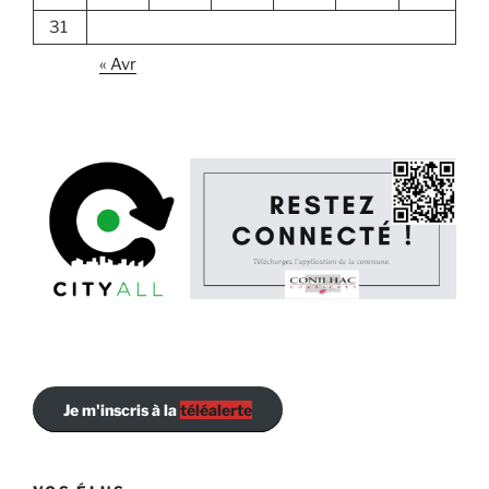
31
« Avr
Je m'inscris à la
téléalerte