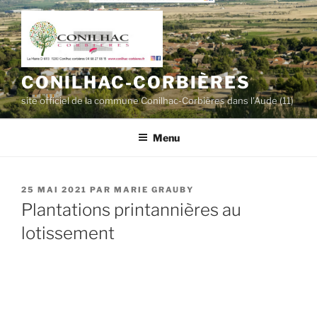
Aller
au
contenu
principal
CONILHAC-CORBIÈRES
site officiel de la commune Conilhac-Corbières dans l'Aude (11)
Menu
PUBLIÉ
25 MAI 2021
PAR
MARIE GRAUBY
LE
Plantations printannières au
lotissement