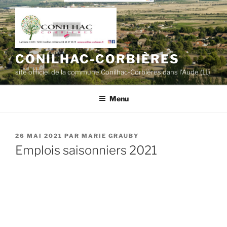
Aller
au
contenu
principal
CONILHAC-CORBIÈRES
site officiel de la commune Conilhac-Corbières dans l'Aude (11)
Menu
PUBLIÉ
26 MAI 2021
PAR
MARIE GRAUBY
LE
Emplois saisonniers 2021