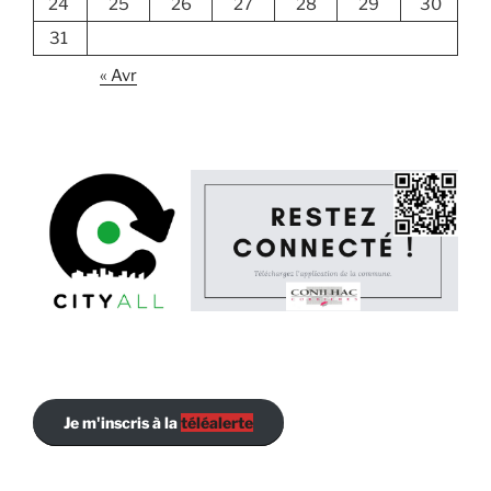
24
25
26
27
28
29
30
31
« Avr
Je m'inscris à la
téléalerte