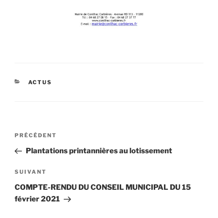
CATÉGORIES
ACTUS
Navigation
Article
PRÉCÉDENT
de
précédent
Plantations printannières au lotissement
l’article
Article
SUIVANT
suivant
COMPTE-RENDU DU CONSEIL MUNICIPAL DU 15
février 2021