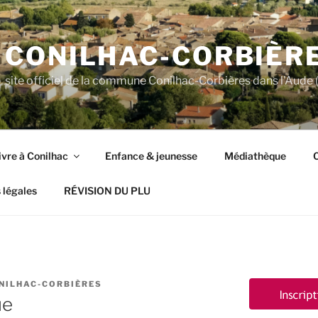
CONILHAC-CORBIÈR
site officiel de la commune Conilhac-Corbières dans l'Aude (
ivre à Conilhac
Enfance & jeunesse
Médiathèque
C
 légales
RÉVISION DU PLU
NILHAC-CORBIÈRES
ue