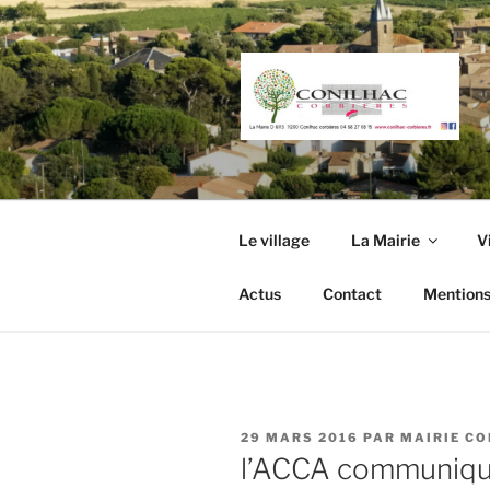
Aller
au
contenu
principal
Le village
La Mairie
V
Actus
Contact
Mentions
PUBLIÉ
29 MARS 2016
PAR
MAIRIE CO
LE
l’ACCA communiq