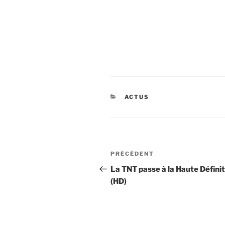
CATÉGORIES
ACTUS
Navigation
Article
PRÉCÉDENT
de
précédent
La TNT passe à la Haute Définit
(HD)
l’article