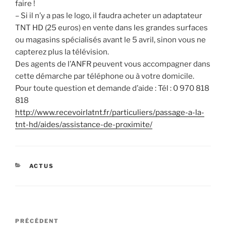
faire !
– Si il n’y a pas le logo, il faudra acheter un adaptateur
TNT HD (25 euros) en vente dans les grandes surfaces
ou magasins spécialisés avant le 5 avril, sinon vous ne
capterez plus la télévision.
Des agents de l’ANFR peuvent vous accompagner dans
cette démarche par téléphone ou à votre domicile.
Pour toute question et demande d’aide : Tél : 0 970 818
818
http://www.recevoirlatnt.fr/
particuliers/passage-a-la-
tnt-
hd/aides/assistance-de-
proximite/
CATÉGORIES
ACTUS
Navigation
Article
PRÉCÉDENT