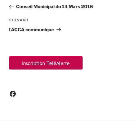
de
précédent
Conseil Municipal du 14 Mars 2016
l’article
Article
SUIVANT
suivant
l’ACCA communique
Facebook