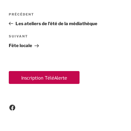
Navigation
Article
PRÉCÉDENT
de
précédent
Les ateliers de l’été de la médiathèque
l’article
Article
SUIVANT
suivant
Fête locale
Facebook