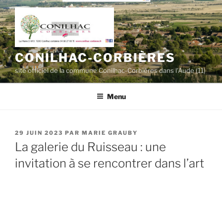
Aller
au
contenu
principal
CONILHAC-CORBIÈRES
site officiel de la commune Conilhac-Corbières dans l'Aude (11)
Menu
PUBLIÉ
29 JUIN 2023
PAR
MARIE GRAUBY
LE
La galerie du Ruisseau : une
invitation à se rencontrer dans l’art