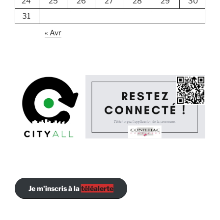
24
25
26
27
28
29
30
31
« Avr
Je m'inscris à la
téléalerte