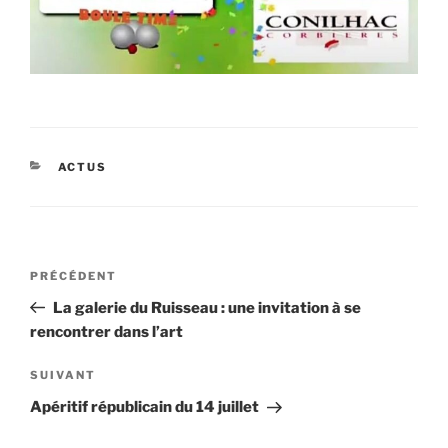
CATÉGORIES
ACTUS
Navigation
Article
PRÉCÉDENT
de
précédent
La galerie du Ruisseau : une invitation à se
l’article
rencontrer dans l’art
Article
SUIVANT
suivant
Apéritif républicain du 14 juillet