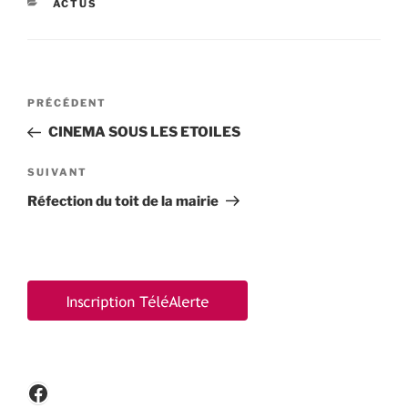
CATÉGORIES
ACTUS
Navigation
Article
PRÉCÉDENT
de
précédent
CINEMA SOUS LES ETOILES
l’article
Article
SUIVANT
suivant
Réfection du toit de la mairie
Facebook