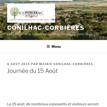
Aller
au
contenu
principal
CONILHAC-CORBIÈRES
site officiel de la commune Conilhac-Corbières dans l'Aude (11)
Menu
PUBLIÉ
8 AOÛT 2015
PAR
MAIRIE CONILHAC-CORBIÈRES
LE
Journée du 15 Août
Le 15 août, de nombreux exposants et visiteurs seront