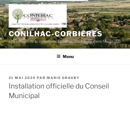
Aller
au
contenu
principal
CONILHAC-CORBIÈRES
site officiel de la commune Conilhac-Corbières dans l'Aude (11)
Menu
PUBLIÉ
21 MAI 2020
PAR
MARIE GRAUBY
LE
Installation officielle du Conseil
Municipal