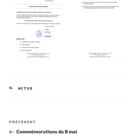
CATÉGORIES
ACTUS
Navigation
Article
PRÉCÉDENT
de
précédent
Commémorations du 8 mai
l’article