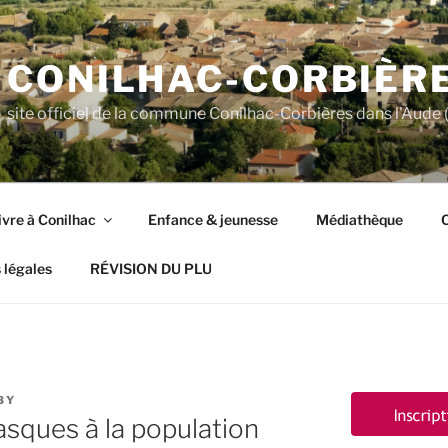
CONILHAC-CORBIÈR
site officiel de la commune Conilhac-Corbières dans l'Aude (
ivre à Conilhac
Enfance & jeunesse
Médiathèque
C
 légales
RÉVISION DU PLU
BY
asques à la population