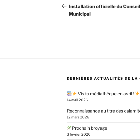
de
précédent
Installation officielle du Conseil
Municipal
l’article
DERNIÈRES ACTUALITÉS DE LA
Vis ta médiathèque en avril !
14 avril 2026
Reconnaissance au titre des calamit
12 mars 2026
Prochain broyage
3 février 2026