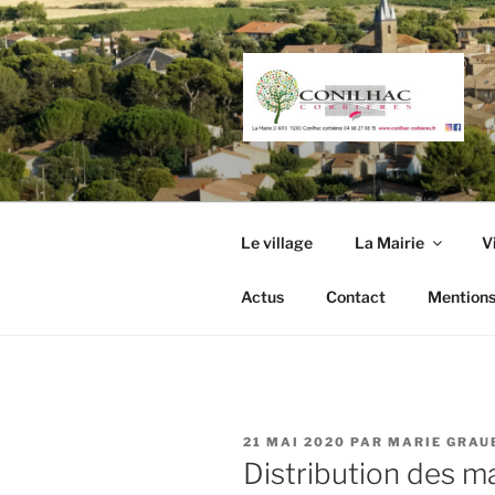
Aller
au
contenu
principal
Le village
La Mairie
V
Actus
Contact
Mentions
PUBLIÉ
21 MAI 2020
PAR
MARIE GRAU
LE
Distribution des m