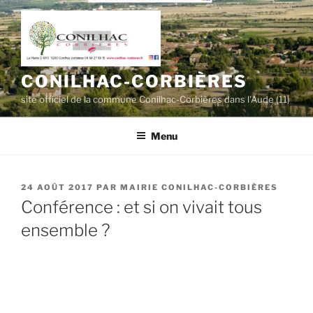
Aller
au
contenu
principal
CONILHAC-CORBIÈRES
site officiel de la commune Conilhac-Corbières dans l'Aude (11)
Menu
PUBLIÉ
24 AOÛT 2017
PAR
MAIRIE CONILHAC-CORBIÈRES
LE
Conférence : et si on vivait tous
ensemble ?