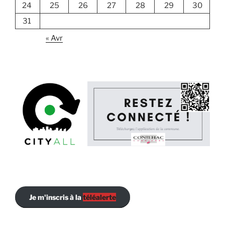
24
25
26
27
28
29
30
31
« Avr
Je m'inscris à la
téléalerte