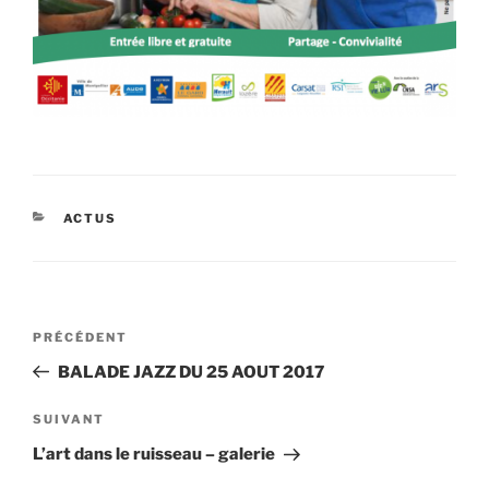
CATÉGORIES
ACTUS
Navigation
Article
PRÉCÉDENT
de
précédent
BALADE JAZZ DU 25 AOUT 2017
l’article
Article
SUIVANT
suivant
L’art dans le ruisseau – galerie