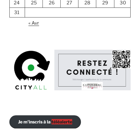
24
25
26
27
28
29
30
31
« Avr
Je m'inscris à la
téléalerte