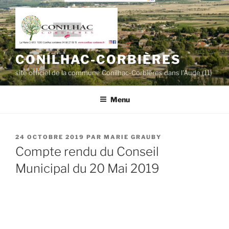
Aller
au
contenu
principal
CONILHAC-CORBIÈRES
site officiel de la commune Conilhac-Corbières dans l'Aude (11)
Menu
PUBLIÉ
24 OCTOBRE 2019
PAR
MARIE GRAUBY
LE
Compte rendu du Conseil
Municipal du 20 Mai 2019