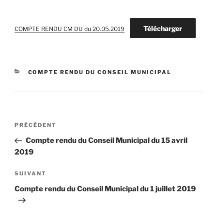
Télécharger
COMPTE RENDU CM DU du 20.05.2019
CATÉGORIES
COMPTE RENDU DU CONSEIL MUNICIPAL
Navigation
Article
PRÉCÉDENT
de
précédent
Compte rendu du Conseil Municipal du 15 avril
l’article
2019
Article
SUIVANT
suivant
Compte rendu du Conseil Municipal du 1 juillet 2019