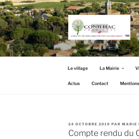
Aller
au
contenu
principal
Le village
La Mairie
V
Actus
Contact
Mentions
PUBLIÉ
24 OCTOBRE 2019
PAR
MARIE
LE
Compte rendu du C