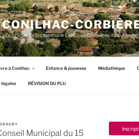
CONILHAC-CORBIÈR
site officiel de la commune Conilhac-Corbières dans l'Aude (
ivre à Conilhac
Enfance & jeunesse
Médiathèque
C
 légales
RÉVISION DU PLU
 GRAUBY
onseil Municipal du 15