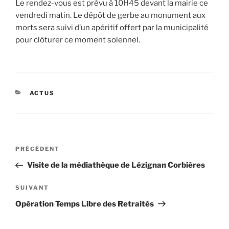
Le rendez-vous est prévu à 10H45 devant la mairie ce
vendredi matin. Le dépôt de gerbe au monument aux
morts sera suivi d’un apéritif offert par la municipalité
pour clôturer ce moment solennel.
CATÉGORIES
ACTUS
Navigation
Article
PRÉCÉDENT
de
précédent
Visite de la médiathèque de Lézignan Corbières
l’article
Article
SUIVANT
suivant
Opération Temps Libre des Retraités