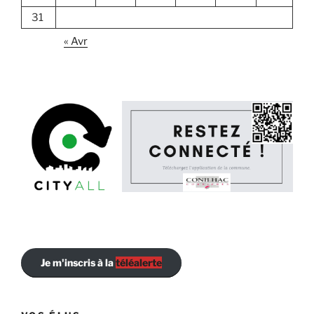
31
« Avr
Je m'inscris à la
téléalerte