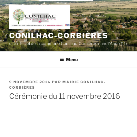
Aller
au
contenu
principal
CONILHAC-CORBIÈRES
site officiel de la commune Conilhac-Corbières dans l'Aude (11)
Menu
PUBLIÉ
9 NOVEMBRE 2016
PAR
MAIRIE CONILHAC-
LE
CORBIÈRES
Cérémonie du 11 novembre 2016