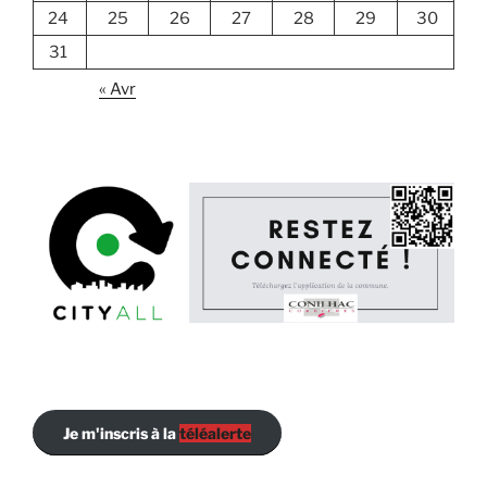
24
25
26
27
28
29
30
31
« Avr
Je m'inscris à la
téléalerte