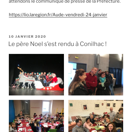
attendons le communiqué de presse de la Préfecture.
https://lio.laregion.fr/Aude-vendredi-24-janvier
PUBLIÉ
10 JANVIER 2020
LE
Le père Noel s’est rendu à Conilhac !