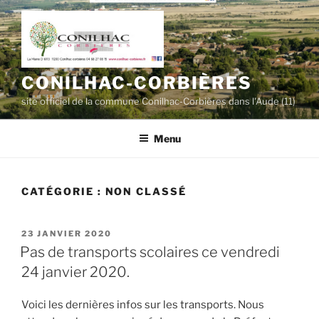
Aller
au
contenu
principal
CONILHAC-CORBIÈRES
site officiel de la commune Conilhac-Corbières dans l'Aude (11)
Menu
CATÉGORIE :
NON CLASSÉ
PUBLIÉ
23 JANVIER 2020
LE
Pas de transports scolaires ce vendredi
24 janvier 2020.
Voici les dernières infos sur les transports. Nous