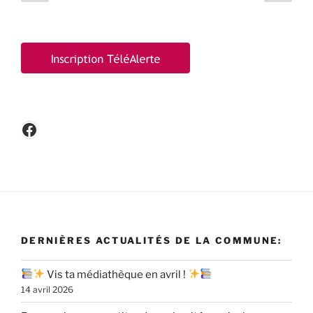
précédente
suiv
des
publications
Facebook
DERNIÈRES ACTUALITÉS DE LA COMMUNE:
Vis ta médiathèque en avril !
14 avril 2026