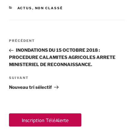
CATÉGORIES
ACTUS
,
NON CLASSÉ
Navigation
Article
PRÉCÉDENT
de
précédent
INONDATIONS DU 15 OCTOBRE 2018 :
l’article
PROCEDURE CALAMITES AGRICOLES ARRETE
MINISTERIEL DE RECONNAISSANCE.
Article
SUIVANT
suivant
Nouveau tri sélectif