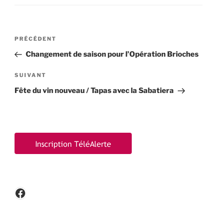
Navigation
Article
PRÉCÉDENT
de
précédent
Changement de saison pour l’Opération Brioches
l’article
Article
SUIVANT
suivant
Fête du vin nouveau / Tapas avec la Sabatiera
Facebook