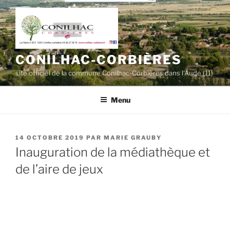
Aller
au
contenu
principal
CONILHAC-CORBIÈRES
site officiel de la commune Conilhac-Corbières dans l'Aude (11)
Menu
PUBLIÉ
14 OCTOBRE 2019
PAR
MARIE GRAUBY
LE
Inauguration de la médiathèque et
de l’aire de jeux