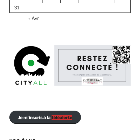
31
« Avr
Je m'inscris à la
téléalerte