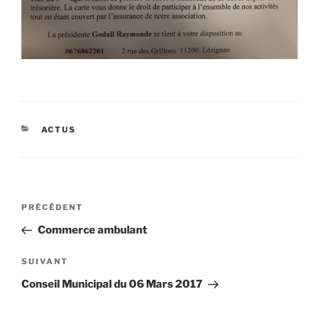
CATÉGORIES
ACTUS
Navigation
Article
PRÉCÉDENT
de
précédent
Commerce ambulant
l’article
Article
SUIVANT
suivant
Conseil Municipal du 06 Mars 2017