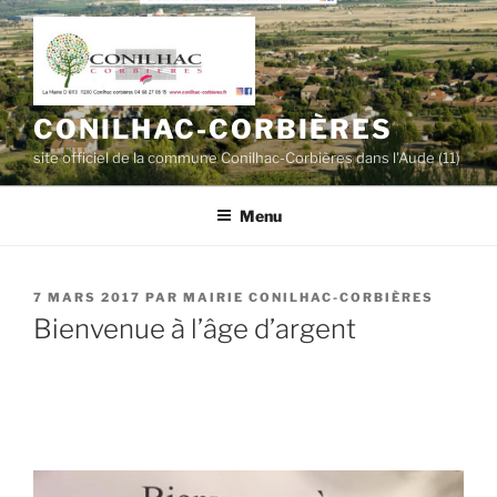
Aller
au
contenu
principal
CONILHAC-CORBIÈRES
site officiel de la commune Conilhac-Corbières dans l'Aude (11)
Menu
PUBLIÉ
7 MARS 2017
PAR
MAIRIE CONILHAC-CORBIÈRES
LE
Bienvenue à l’âge d’argent