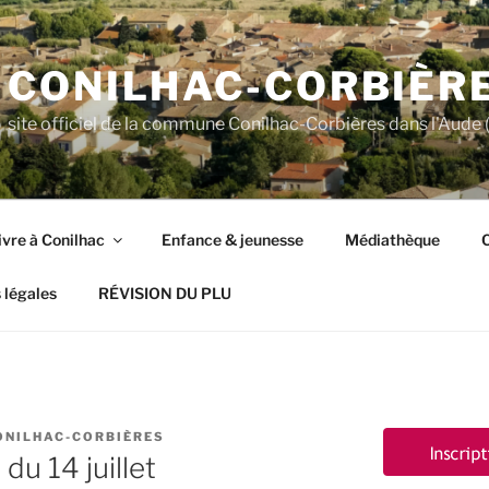
CONILHAC-CORBIÈR
site officiel de la commune Conilhac-Corbières dans l'Aude (
ivre à Conilhac
Enfance & jeunesse
Médiathèque
C
 légales
RÉVISION DU PLU
ONILHAC-CORBIÈRES
 du 14 juillet