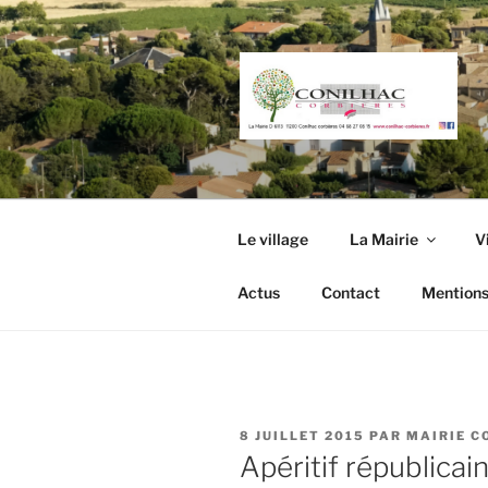
Aller
au
contenu
principal
Le village
La Mairie
V
Actus
Contact
Mentions
PUBLIÉ
8 JUILLET 2015
PAR
MAIRIE C
LE
Apéritif républicain