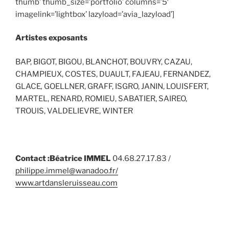
thumb’ thumb_size=’portfolio’ columns=’5′
imagelink=’lightbox’ lazyload=’avia_lazyload’]
Artistes exposants
BAP, BIGOT, BIGOU, BLANCHOT, BOUVRY, CAZAU,
CHAMPIEUX, COSTES, DUAULT, FAJEAU, FERNANDEZ,
GLACE
,
GOELLNER, GRAFF, ISGRO, JANIN, LOUISFERT,
MARTEL, RENARD, ROMIEU, SABATIER, SAIREO,
TROUIS, VALDELIEVRE, WINTER
Contact :Béatrice IMMEL
04.68.27.17.83 /
philippe.immel@wanadoo.fr/
www.artdansleruisseau.com