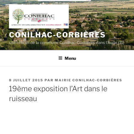
Aller
au
contenu
principal
CONILHAC-CORBIÈRES
site officiel de la commune Conilhac-Corbières dans l'Aude (11)
Menu
PUBLIÉ
8 JUILLET 2015
PAR
MAIRIE CONILHAC-CORBIÈRES
LE
19ème exposition l’Art dans le
ruisseau