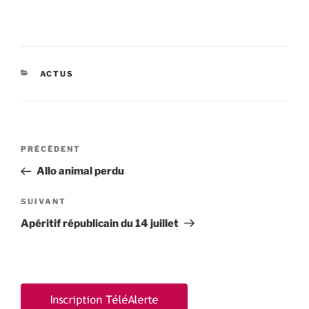
CATÉGORIES
ACTUS
Navigation
Article
PRÉCÉDENT
de
précédent
Allo animal perdu
l’article
Article
SUIVANT
suivant
Apéritif républicain du 14 juillet