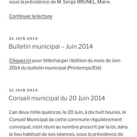
sous la présidence de M. Serge BRUNEL, Maire.
de
Continuer la lecture
« Conseil
municipal
du
PUBLIÉ
21 JUIN 2014
LE
21
Bulletin municipal – Juin 2014
Juillet
2014 »
Cliquez ici
pour télécharger l’édition du mois de Juin
2014 du bulletin municipal (Printemps/Eté)
PUBLIÉ
21 JUIN 2014
LE
Conseil municipal du 20 Juin 2014
L’an deux mille quatorze, le 20 Juin, à dix huit heures, le
Conseil Municipal de cette commune régulièrement
convoqué, s’est réuni au nombre prescrit par la loi, dans
le lieu habituel de ses séances, sous la présidence de