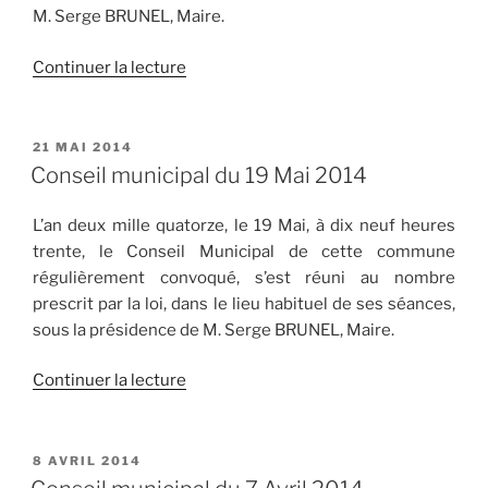
M. Serge BRUNEL, Maire.
de
Continuer la lecture
« Conseil
municipal
du
PUBLIÉ
21 MAI 2014
LE
20
Conseil municipal du 19 Mai 2014
Juin
2014 »
L’an deux mille quatorze, le 19 Mai, à dix neuf heures
trente, le Conseil Municipal de cette commune
régulièrement convoqué, s’est réuni au nombre
prescrit par la loi, dans le lieu habituel de ses séances,
sous la présidence de M. Serge BRUNEL, Maire.
de
Continuer la lecture
« Conseil
municipal
du
PUBLIÉ
8 AVRIL 2014
LE
19