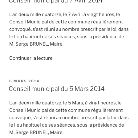
Conseil municipal du 7 Avril 2014
Mai
2014 »
L’an deux mille quatorze, le 7 Avril, à vingt heures, le
Conseil Municipal de cette commune régulièrement
convoqué, s’est réuni au nombre prescrit par la loi, dans
le lieu habituel de ses séances, sous la présidence de
M. Serge BRUNEL, Maire.
de
Continuer la lecture
« Conseil
municipal
du
PUBLIÉ
6 MARS 2014
LE
7
Conseil municipal du 5 Mars 2014
Avril
2014 »
L’an deux mille quatorze, le 5 Mars, à vingt heures, le
Conseil Municipal de cette commune régulièrement
convoqué, s’est réuni au nombre prescrit par la loi, dans
le lieu habituel de ses séances, sous la présidence de
M. Serge BRUNEL, Maire.