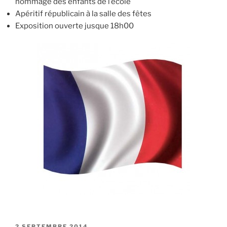
hommage des enfants de l’école
Apéritif républicain à la salle des fêtes
Exposition ouverte jusque 18h00
PUBLIÉ
2 SEPTEMBRE 2014