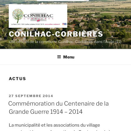
Aller
au
contenu
principal
CONILHAC-CORBIÈRES
site officiel de la commune Conilhac-Corbières dans l'Aude (11)
Menu
ACTUS
PUBLIÉ
27 SEPTEMBRE 2014
LE
Commémoration du Centenaire de la
Grande Guerre 1914 – 2014
La municipalité et les associations du village