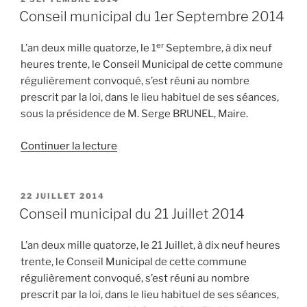
LE
Conseil municipal du 1er Septembre 2014
er
L’an deux mille quatorze, le 1
Septembre, à dix neuf
heures trente, le Conseil Municipal de cette commune
régulièrement convoqué, s’est réuni au nombre
prescrit par la loi, dans le lieu habituel de ses séances,
sous la présidence de M. Serge BRUNEL, Maire.
de
Continuer la lecture
« Conseil
municipal
du
PUBLIÉ
22 JUILLET 2014
LE
1er
Conseil municipal du 21 Juillet 2014
Septembre
2014 »
L’an deux mille quatorze, le 21 Juillet, à dix neuf heures
trente, le Conseil Municipal de cette commune
régulièrement convoqué, s’est réuni au nombre
prescrit par la loi, dans le lieu habituel de ses séances,