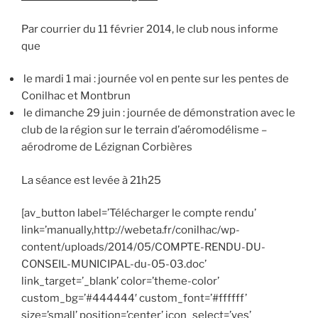
Par courrier du 11 février 2014, le club nous informe
que
le mardi 1 mai : journée vol en pente sur les pentes de
Conilhac et Montbrun
le dimanche 29 juin : journée de démonstration avec le
club de la région sur le terrain d’aéromodélisme –
aérodrome de Lézignan Corbières
La séance est levée à 21h25
[av_button label=’Télécharger le compte rendu’
link=’manually,http://webeta.fr/conilhac/wp-
content/uploads/2014/05/COMPTE-RENDU-DU-
CONSEIL-MUNICIPAL-du-05-03.doc’
link_target=’_blank’ color=’theme-color’
custom_bg=’#444444′ custom_font=’#ffffff’
size=’small’ position=’center’ icon_select=’yes’