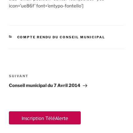
icon=’ue86f’ font=’entypo-fontello’]
CATÉGORIES
COMPTE RENDU DU CONSEIL MUNICIPAL
Navigation
de
Article
SUIVANT
l’article
suivant
Conseil municipal du 7 Avril 2014