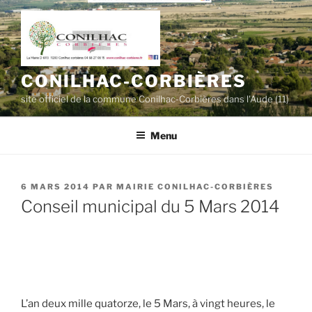
Aller
au
contenu
principal
CONILHAC-CORBIÈRES
site officiel de la commune Conilhac-Corbières dans l'Aude (11)
Menu
PUBLIÉ
6 MARS 2014
PAR
MAIRIE CONILHAC-CORBIÈRES
LE
Conseil municipal du 5 Mars 2014
L’an deux mille quatorze, le 5 Mars, à vingt heures, le