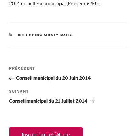
2014 du bulletin municipal (Printemps/Eté)
CATÉGORIES
BULLETINS MUNICIPAUX
Navigation
Article
PRÉCÉDENT
de
précédent
Conseil municipal du 20 Juin 2014
l’article
Article
SUIVANT
suivant
Conseil municipal du 21 Juillet 2014