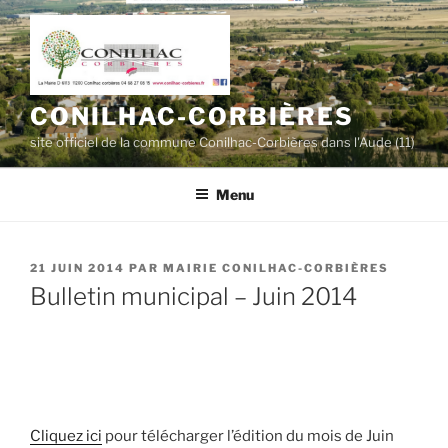
Aller
au
contenu
principal
CONILHAC-CORBIÈRES
site officiel de la commune Conilhac-Corbières dans l'Aude (11)
Menu
PUBLIÉ
21 JUIN 2014
PAR
MAIRIE CONILHAC-CORBIÈRES
LE
Bulletin municipal – Juin 2014
Cliquez ici
pour télécharger l’édition du mois de Juin