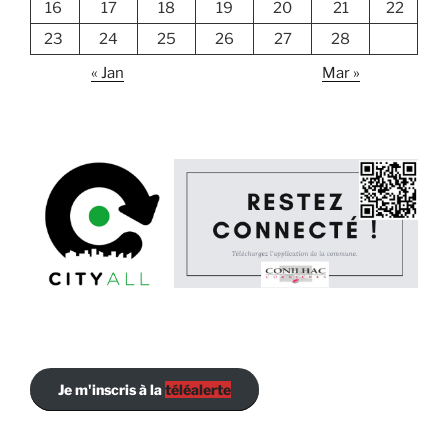
16
17
18
19
20
21
22
23
24
25
26
27
28
« Jan
Mar »
Je m'inscris à la
téléalerte