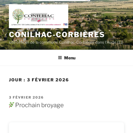
Aller
au
contenu
principal
CONILHAC-CORBIÈRES
site officiel de la commune Conilhac-Corbières dans l'Aude (11)
Menu
JOUR :
3 FÉVRIER 2026
PUBLIÉ
3 FÉVRIER 2026
LE
Prochain broyage