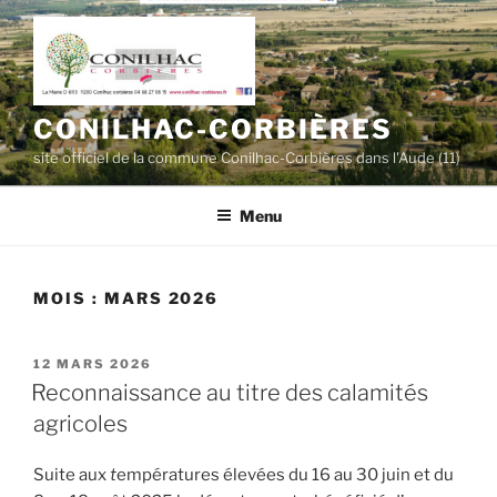
Aller
au
contenu
principal
CONILHAC-CORBIÈRES
site officiel de la commune Conilhac-Corbières dans l'Aude (11)
Menu
MOIS :
MARS 2026
PUBLIÉ
12 MARS 2026
LE
Reconnaissance au titre des calamités
agricoles
Suite aux
t
empératures élevées du 16 au 30 juin et du