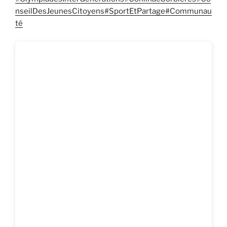
nseilDesJeunesCitoyens
#SportEtPartage
#Communau
té