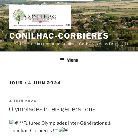
Aller
au
contenu
principal
CONILHAC-CORBIÈRES
site officiel de la commune Conilhac-Corbières dans l'Aude (11)
Menu
JOUR :
4 JUIN 2024
PUBLIÉ
4 JUIN 2024
LE
Olympiades inter- générations
**Futures Olympiades Inter-Générations à
Conilhac-Corbières !**