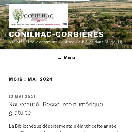
Aller
au
contenu
principal
CONILHAC-CORBIÈRES
site officiel de la commune Conilhac-Corbières dans l'Aude (11)
Menu
MOIS :
MAI 2024
PUBLIÉ
13 MAI 2024
LE
Nouveauté : Ressource numérique
gratuite
La Bibliothèque départementale élargit cette année