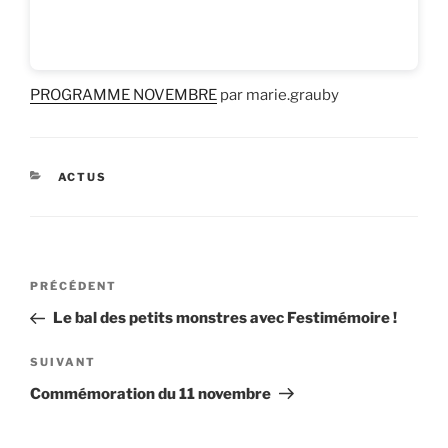
PROGRAMME NOVEMBRE
par marie.grauby
CATÉGORIES
ACTUS
Navigation
Article
PRÉCÉDENT
de
précédent
Le bal des petits monstres avec Festimémoire !
l’article
Article
SUIVANT
suivant
Commémoration du 11 novembre