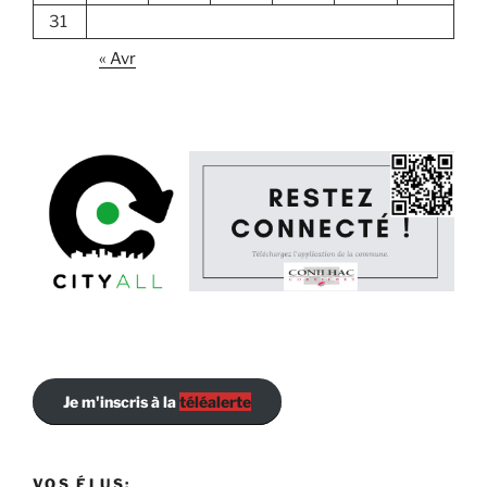
31
« Avr
Je m'inscris à la
téléalerte
VOS ÉLUS: