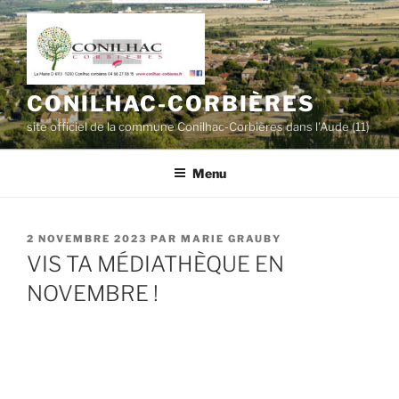
Aller
au
contenu
principal
CONILHAC-CORBIÈRES
site officiel de la commune Conilhac-Corbières dans l'Aude (11)
Menu
PUBLIÉ
2 NOVEMBRE 2023
PAR
MARIE GRAUBY
LE
VIS TA MÉDIATHÈQUE EN
NOVEMBRE !