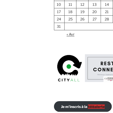
10
11
12
13
14
17
18
19
20
21
24
25
26
27
28
31
« Avr
Je m'inscris à la
téléalerte