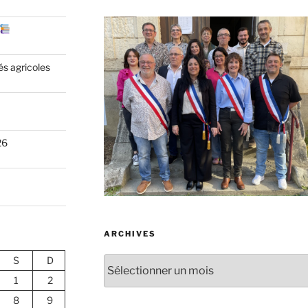
és agricoles
26
ARCHIVES
S
D
Archives
1
2
8
9