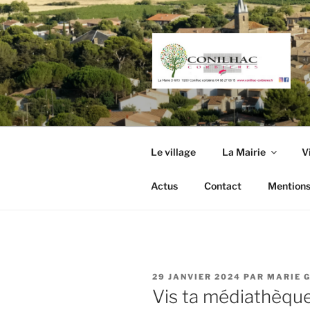
Aller
au
contenu
principal
Le village
La Mairie
V
Actus
Contact
Mentions
PUBLIÉ
29 JANVIER 2024
PAR
MARIE 
LE
Vis ta médiathèque 