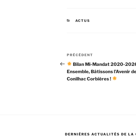
CATÉGORIES
ACTUS
Navigation
Article
PRÉCÉDENT
de
précédent
Bilan Mi-Mandat 2020-2026
Ensemble, Bâtissons l’Avenir d
l’article
Conilhac Corbières !
DERNIÈRES ACTUALITÉS DE LA