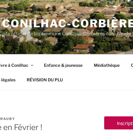
CONILHAC-CORBIÈR
site officiel de la commune Conilhac-Corbières dans l'Aude (
ivre à Conilhac
Enfance & jeunesse
Médiathèque
C
 légales
RÉVISION DU PLU
GRAUBY
en Février !