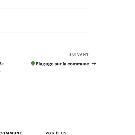
SUIVANT
Article
suivant
 :
Elagage sur la commune
e
 COMMUNE:
VOS ÉLUS: