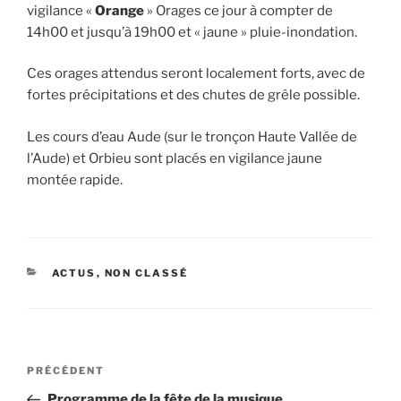
vigilance «
Orange
» Orages ce jour à compter de
14h00 et jusqu’à 19h00 et « jaune » pluie-inondation.
Ces orages attendus seront localement forts, avec de
fortes précipitations et des chutes de grêle possible.
Les cours d’eau Aude (sur le tronçon Haute Vallée de
l’Aude) et Orbieu sont placés en vigilance jaune
montée rapide.
CATÉGORIES
ACTUS
,
NON CLASSÉ
Navigation
Article
PRÉCÉDENT
de
précédent
Programme de la fête de la musique.