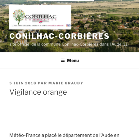
Aller
au
contenu
principal
CONILHAC-CORBIÈRES
site officiel de la commune Conilhac-Corbières dans l'Aude (11)
Menu
PUBLIÉ
5 JUIN 2018
PAR
MARIE GRAUBY
LE
Vigilance orange
Météo-France a placé le département de l’Aude en